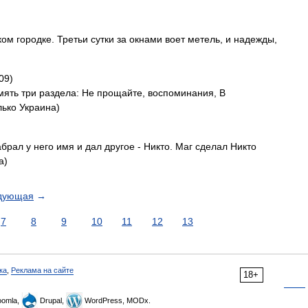
м городке. Третьи сутки за окнами воет метель, и надежды,
09)
амять три раздела: Не прощайте, воспоминания, В
лько Украина)
брал у него имя и дал другое - Никто. Маг сделал Никто
а)
дующая
→
7
8
9
10
11
12
13
ка
,
Реклама на сайте
18+
omla,
Drupal,
WordPress, MODx.