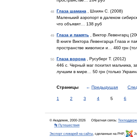
пространстве… 264 руб
Глаза шамана
, Шхиян С. (2008)
48
Маленький аэропорт в далеком сибирско
что объявят… 138 руб
Глаза и память
, Виктор Левенгарц (20
49
В книге Виктора Левенгарца Глаза и п
пространстве живописи и… 460 грн (то
Глаза ворона
, Русуберг Т. (2012)
50
446 с. Черный маг похитил мальчика, за
лучшим в мире… 50 грн (только Украин
Страницы
←
Предыдущая
Сле
1
2
3
4
5
6
© Академик, 2000-2026
Обратная связь:
Техподдерж
👣 Путешествия
Экспорт словарей на сайты
, сделанные на PHP,
Jo