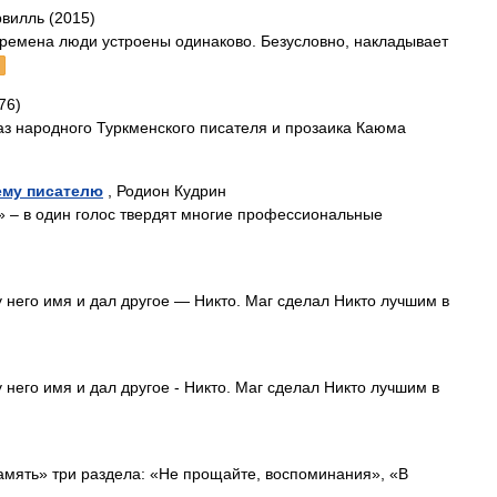
рвилль (2015)
 времена люди устроены одинаково. Безусловно, накладывает
76)
з народного Туркменского писателя и прозаика Каюма
ему писателю
, Родион Кудрин
!» – в один голос твердят многие профессиональные
 него имя и дал дру­гое — Никто. Маг сделал Никто лучшим в
 него имя и дал другое - Никто. Маг сделал Никто лучшим в
память» три раздела: «Не прощайте, воспоминания», «В