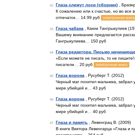
Глаза слижут лоси (сборник)
, Бразе
42
К сожалению или к счастью, но во все
отпечаток… 14.99 руб
электронная книга
Глаза чабана
, Каюм Тангрыкулиев (19
43
Вашему вниманию предлагается расска
Гангрыкулиева… 150 руб
Глаза редактора. Письмо начинающ
44
«Если можете не писать, то не пишите
писатели… 20 руб
электронная книга
Глаза ворона
, Русуберг Т. (2012)
45
Черный маг похитил мальчика, забрал у
мире убийцей и… 43 руб
Глаза ворона
, Русуберг Т. (2012)
46
Черный маг похитил мальчика, забрал у
мире убийцей и… 40 руб
Глаза и память
, Левенграц В. (2009)
47
В книге Виктора Левенгарца «Глаза и 