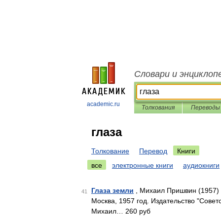
Словари и энциклоп
academic.ru
Толкования
Переводы
глаза
Толкование
Перевод
Книги
все
электронные книги
аудиокниги
Глаза земли
, Михаил Пришвин (1957)
41
Москва, 1957 год. Издательство "Совет
Михаил… 260 руб